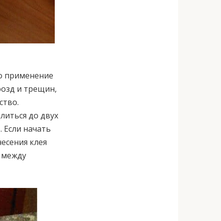
го применение
розд и трещин,
ство.
литься до двух
. Если начать
есения клея
т между