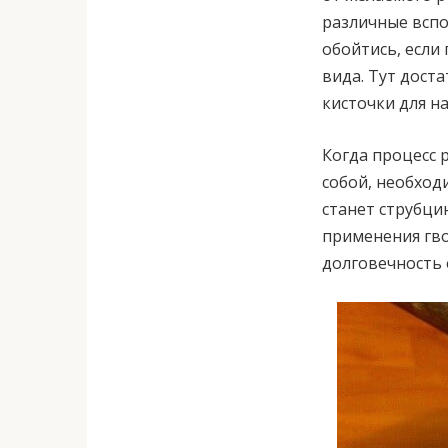
различные всп
обойтись, если
вида. Тут дост
кисточки для н
Когда процесс 
собой, необход
станет струбци
применения гво
долговечность 