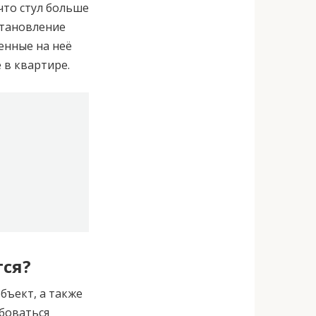
что стул больше
становление
енные на неё
 в квартире.
ся?
бъект, а также
ебоваться