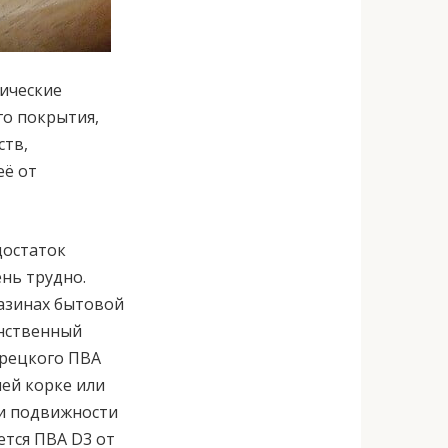
мические
го покрытия,
ств,
её от
достаток
ень трудно.
азинах бытовой
инственный
урецкого ПВА
ей корке или
 и подвижности
ется ПВА D3 от