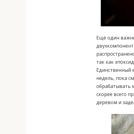
Ещё один важны
двухкомпонентн
распространено
так как эпокси
Единственный м
недель, пока с
обрабатывать м
скорее всего п
деревом и зад