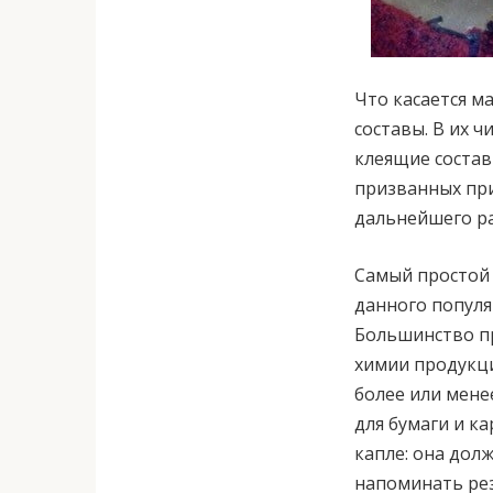
Что касается м
составы. В их 
клеящие состав
призванных при
дальнейшего р
Самый простой 
данного популя
Большинство пр
химии продукци
более или мене
для бумаги и к
капле: она дол
напоминать рез