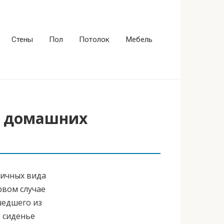
Стены
Пол
Потолок
Мебель
в домашних
личных вида
рвом случае
шедшего из
о сиденье