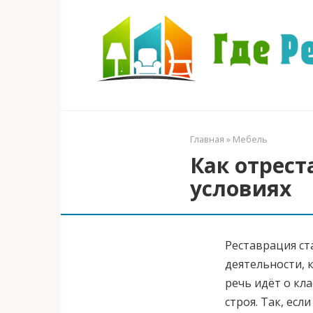
Перейти
к
контенту
Главная
»
Мебель
Как отрес
условиях
Реставрация ст
деятельности, 
речь идёт о кл
строя. Так, есл