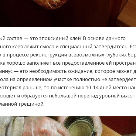
й состав — это эпоксидный клей. В основе данного
ого клея лежит смола и специальный затвердитель. Е
 в процессе реконструкции всевозможных глубоких бо
дка хорошо заполняет всё предоставленное ей простран
инус — это необходимость ожидание, которое может д
мола на определенном участке полностью не затвердеет
атериал раньше, то по истечению 10-14 дней место нан
росядет и образуется небольшой перепад уровней высо
еланной трещиной.