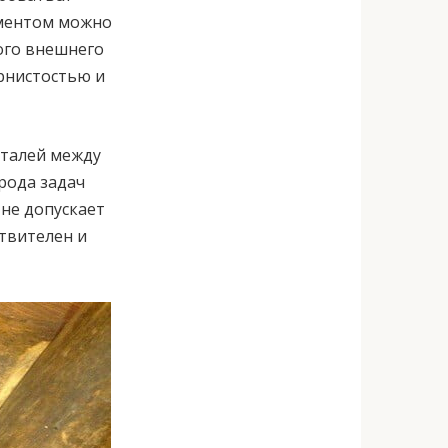
ументом можно
ого внешнего
ернистостью и
еталей между
рода задач
 не допускает
ствителен и