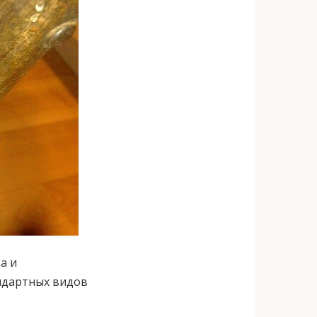
а и
андартных видов