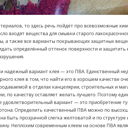
атериалов, то здесь речь пойдёт про всевозможные хи
число входят вещества для смывки старого лакокрасочно
ы, а также все варианты покрывающих защитных веще
дать определённый оттенок поверхности и защитить 
азрушения.
и надежный вариант клея — это ПВА. Единственный не
рного клея в том, что найти его в хорошем качестве оч
одаваемой в отделах канцелярии, строительных и маг
и, по качеству оставляет желать лучшего. Поэтому ед
е удовлетворительный вариант — это приобретение т
артона. Определить качественный ПВА можно по высохш
жна быть прозрачной слегка желтоватой и по структуре
ину. Неплохим современным клеем на основе ПВА явля