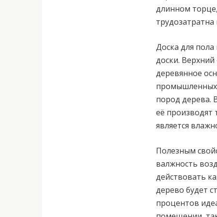
длинном торце,
трудозатратна 
Доска для пола
доски. Верхний
деревянное осн
промышленных 
пород дерева. 
её производят 
является влажн
Полезным свойс
валжность возд
действовать ка
дерево будет с
процентов иде
помещении, так