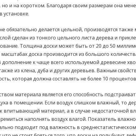
 но и на коротком. Благодаря своим размерам она мен
в установке.
 не обязательно делается цельной, производятся также
 слой сделан из тонкого цельного листа дерева и прикле
ование. Толщина доски может быть от 20 до 50 миллим
масштабах доска производится из большого количеств
В дополнение к чаще всего используемой древесине хв
также из клена, дуба и других деревьев. Важным свойст
ость, которая должна составлять не более 10 процентов
твом материала является его способность подстраиват
уха в помещении. Если воздух слишком влажный, то де
к впитывающий материал, а в случае недостаточной в
тремиться наполнять воздух влагой. Показатель влажно
ально подходит под валжность в среднестатистическо
 что не стоит бояться того, что доски на полу будут де