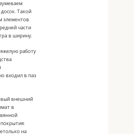
азумеваем
досок. Такой
м элементов
средней части
тра в ширину.
 тяжелую работу
дства
и
о входил в паз
сивый внешний
имат в
евянной
 покрытия:
нетолько на