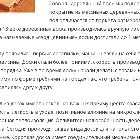
Говоря «деревянный пол» мы подр
покрытие из массивных деревянных 
пол отличается от паркета размеро
в 13 веке деревянная доска производилась вручную из 
ка называемые «сердцевинные» доски достигали до 1 ме
оду появились первые лесопилки, машины взяли на себя
евисины. Доски стали более тонкими, скорость произво
порядки. Уже в то время доску начали делать с пазами 
ми по форме гребнями на торцах так, что гребень точн
репилась дргу к другу.
 из досок имеет несколько важных преимуществ: кра
ость, легкость в уходе, позитивное влияние на микрокл
рошая теплоизоляция. Отличительная особенность дер
на. Сегодня произодятся два вида досок для напольного
ные. Короткая доска имеет соединительный механизм 