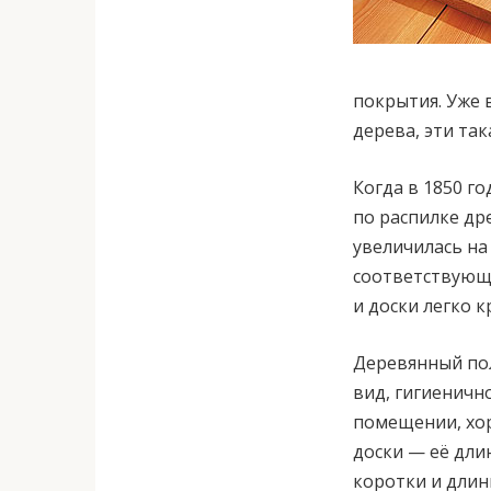
покрытия. Уже 
дерева, эти та
Когда в 1850 г
по распилке др
увеличилась на 
соответствующи
и доски легко к
Деревянный пол
вид, гигиеничн
помещении, хо
доски — её дли
коротки и длин