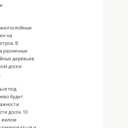
ее
 многослойные
ен на
етров. В
а различных
ойных деревьев
вом доски
.
ься под
рево будет
лажности
сти досок 10
м жилом
формироваться и