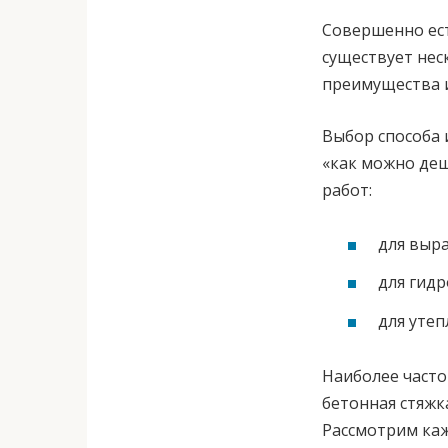
Совершенно ест
существует нес
преимущества и
Выбор способа 
«как можно деш
работ:
для выр
для гидр
для утеп
Наиболее часто
бетонная стяжка
Рассмотрим каж