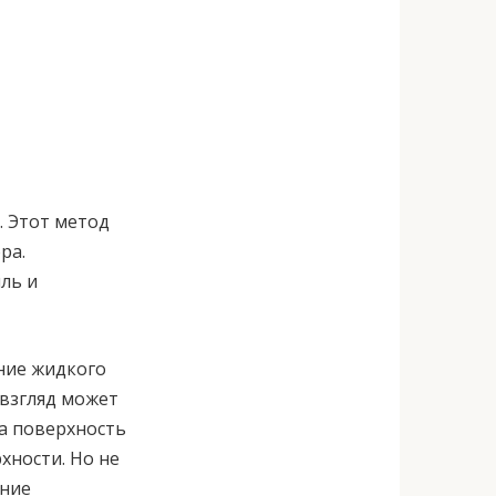
. Этот метод
ра.
ль и
ние жидкого
 взгляд может
на поверхность
хности. Но не
ание