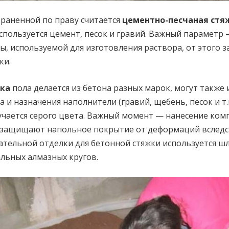
раненной по праву считается
цементно-песчаная стя
спользуется цемент, песок и гравий. Важный параметр 
ы, используемой для изготовления раствора, от этого з
ки.
жка
пола делается из бетона разных марок, могут также
 и назначения наполнители (гравий, щебень, песок и т.п
учается серого цвета. Важный момент — нанесение ко
 защищают напольное покрытие от деформаций вследст
ательной отделки для бетонной стяжки используется ш
льных алмазных кругов.