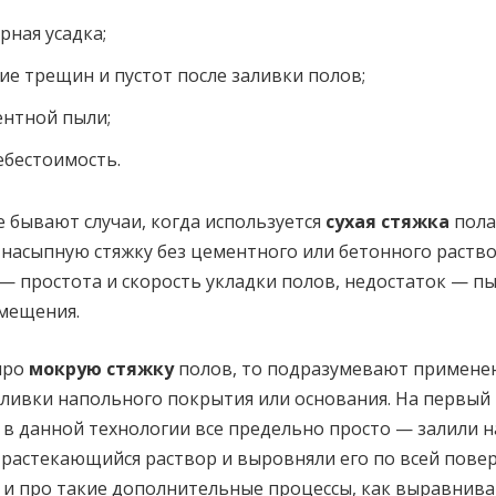
ная усадка;
ие трещин и пустот после заливки полов;
ентной пыли;
ебестоимость.
е бывают случаи, когда используется
сухая стяжка
пола
насыпную стяжку без цементного или бетонного раство
 простота и скорость укладки полов, недостаток — пы
мещения.
про
мокрую стяжку
полов, то подразумевают примене
аливки напольного покрытия или основания. На первый
о в данной технологии все предельно просто — залили 
 растекающийся раствор и выровняли его по всей повер
 и про такие дополнительные процессы, как выравнив