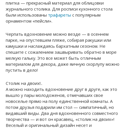
плитка — прекрасный материал для облицовки
журнального столика. Для росписи кухонного стола
были использованы
трафареты
с популярным
орнаментом «пейсли».
Черпать вдохновение можно везде — в осеннем
парке, на опустевшем пляже, собирая ракушки или
камушки и наслаждаясь бархатным сезоном. Не
спешите с сожалением зашвыривать обратно в море
мелкую гальку. Это все может быть отличным
материалом для декора, даже яичную скорлупу можно
пустить в дело!
Столик на двоих!..
А можно находить вдохновение друг в друге, как это
вышло у пары молодоженов, отмечавших свое
новоселье прямо на полу единственной комнаты. А
потом друзья подарили им стол — симпатичный, но
видавший виды. Два дня вдохновенного совместного
творчества — и вот он красавец, «столик на двоих»!
Веселый и оригинальный дизайн несет и