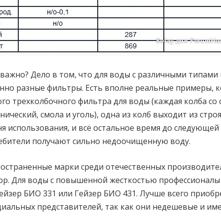
 важно? Дело в том, что для воды с различными типами
но разные фильтры. Есть вполне реальные примеры, к
го трехколбочного фильтра для воды (каждая колба со
ический, смола и уголь), одна из колб выходит из стро
дня использования, и всё остальное время до следующе
ебители получают сильно недоочищенную воду.
ространенные марки среди отечественных производите
фор. Для воды с повышенной жесткостью профессионал
ейзер БИО 331 или Гейзер БИО 431. Лучше всего приобр
иальных представителей, так как они недешевые и им