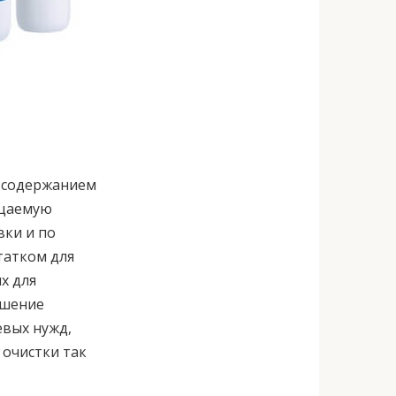
м содержанием
ицаемую
вки и по
татком для
х для
ешение
евых нужд,
 очистки так