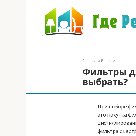
Перейти
к
контенту
Главная
»
Разное
Фильтры д
выбрать?
При выборе фил
это покупка фи
дистиллированн
фильтра с карт