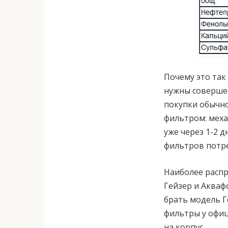
Почему это так
нужны совершен
покупки обычно
фильтром: механ
уже через 1-2 
фильтров потр
Наиболее расп
Гейзер и Аква
брать модель Г
фильтры у офиц
на корпус.