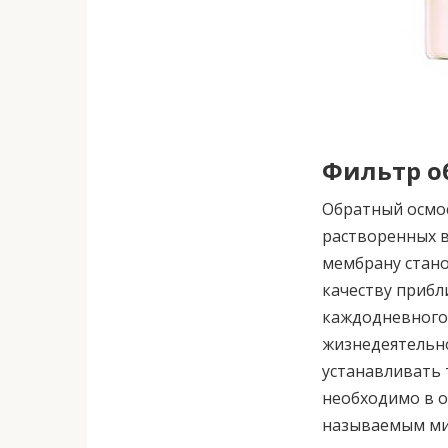
Фильтр о
Обратный осмос
растворенных 
мембрану стано
качеству прибл
каждодневного 
жизнедеятельно
устанавливать 
необходимо в о
называемым ми