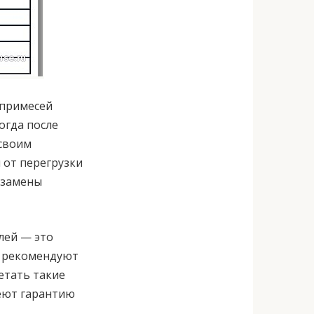
 примесей
огда после
 своим
я от перегрузки
й замены
лей — это
ы рекомендуют
етать такие
еют гарантию