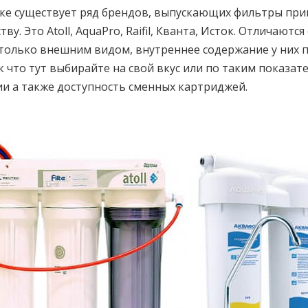
нке существует ряд брендов, выпускающих фильтры пр
ву. Это Atoll, AquaPro, Raifil, Кванта, Исток. Отличаются
только внешним видом, внутреннее содержание у них
 что тут выбирайте на свой вкус или по таким показате
ии а также доступность сменных картриджей.