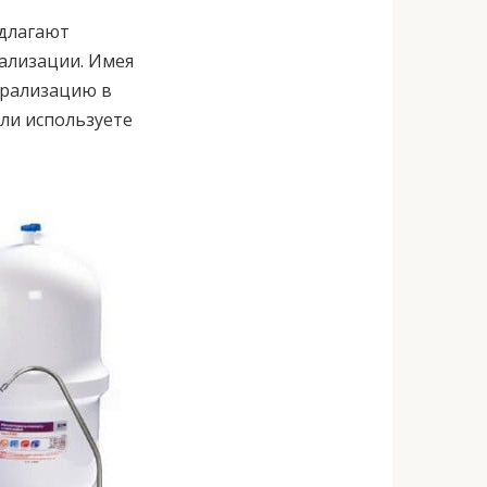
едлагают
ализации. Имея
ерализацию в
или используете