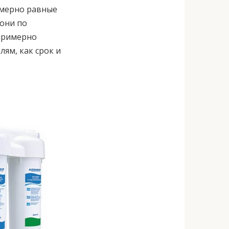
имерно равные
 они по
 примерно
лям, как срок и