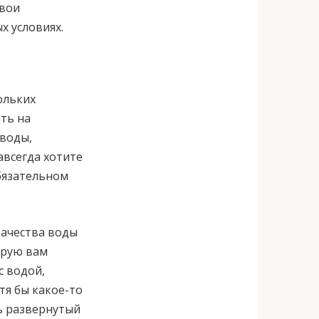
свои
х условиях.
ольких
ть на
 воды,
авсегда хотите
обязательном
качества воды
орую вам
с водой,
тя бы какое-то
ь развернутый