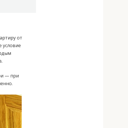
вартиру от
е условие
ердым
в.
ри — при
енно.