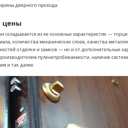
ирины дверного прохода.
 цены
и складывается из ее основных характеристик — торц
иала, количества механических слоев, качества металл
нностей отделки и замков — но и от дополнительных х
производителем пуленепробиваемости, наличие систем
я и так далее.