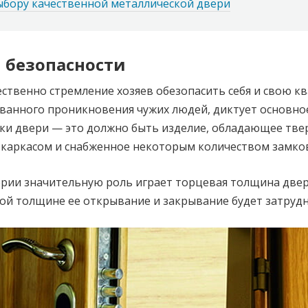
ыбору качественной металлической двери
 безопасности
ественно стремление хозяев обезопасить себя и свою к
анного проникновения чужих людей, диктует основно
пки двери — это должно быть изделие, обладающее тв
каркасом и снабженное некоторым количеством замко
ерии значительную роль играет торцевая толщина две
й толщине ее открывание и закрывание будет затрудн