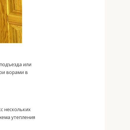
 подъезда или
ери ворами в
с нескольких
хема утепления