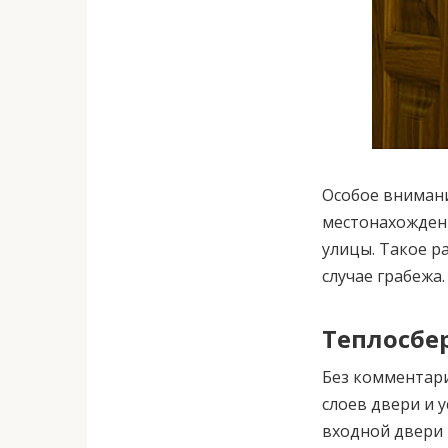
Особое вниман
местонахождени
улицы. Такое р
случае грабежа.
Теплосбе
Без комментари
слоев двери и 
входной двери 