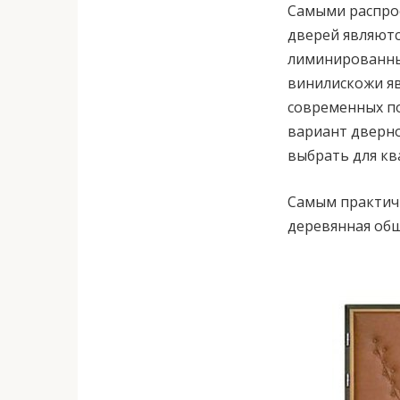
Самыми распро
дверей являютс
лиминированны
винилискожи я
современных по
вариант дверно
выбрать для кв
Самым практич
деревянная обш