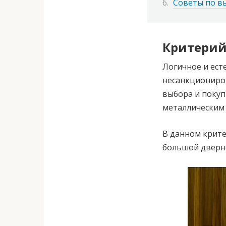
Советы по в
Критерий
Логичное и ест
несанкциониров
выбора и поку
металлическим 
В данном крит
большой дверно