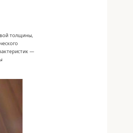
евой толщины,
ического
арактеристик —
ы