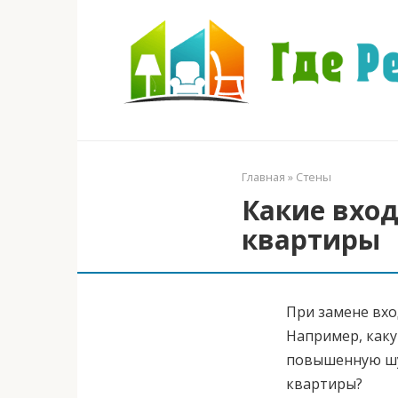
Перейти
к
контенту
Главная
»
Стены
Какие вхо
квартиры
При замене вхо
Например, каку
повышенную шу
квартиры?