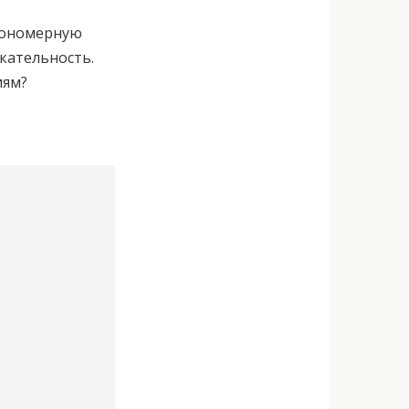
кономерную
кательность.
иям?