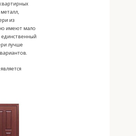
 квартирных
 металл,
ери из
но имеют мало
е единственный
ери лучше
 вариантов.
является