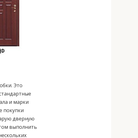
обки. Это
 стандартные
ала и марки
ае покупки
тарую дверную
отом выполнить
нескольких