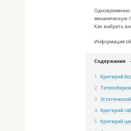
Одновременно 
механическую п
Как выбрать в
Информация об 
Содержание
Критерий бе
Теплосбереж
Эстетически
Критерий га
Критерий це